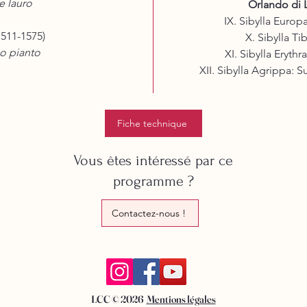
e lauro
Orlando di 
IX. Sibylla Europ
511-1575)
X. Sibylla Ti
go pianto
XI. Sibylla Eryt
XII. Sibylla Agrippa: 
Fiche technique
Vous êtes intéressé par ce
programme ?
Contactez-nous !
LCC © 2026
Mentions légales