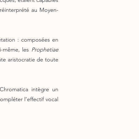
ecques, étaient capables
 réinterprété au Moyen-
rétation : composées en
ui-même, les
Prophetiae
te aristocratie de toute
Chromatica intègre un
mpléter l’effectif vocal