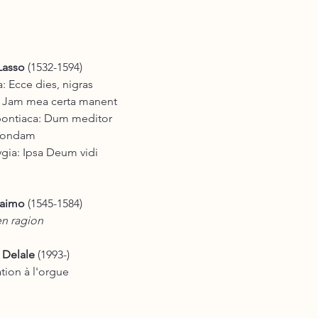
Lasso
(1532-1594)
a: Ecce dies, nigras
: Jam mea certa manent
espontiaca: Dum meditor
ondam
rygia: Ipsa Deum vidi
Caimo
(1545-1584)
n ragion
 Delale
(1993-)
tion à l'orgue