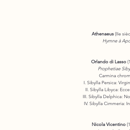
Athenaeus
(IIe siè
Hymne à Apo
Orlando di Lasso
(
Prophetiae Sib
Carmina chrom
I. Sibylla Persica: Virg
II. Sibylla Libyca: Ecc
III. Sibylla Delphica: N
IV. Sibylla Cimmeria: I
Nicola Vicentino
(1