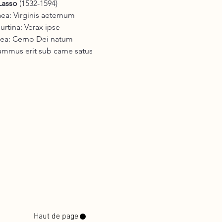
Lasso
(1532-1594)
aea: Virginis aeternum
burtina: Verax ipse
hraea: Cerno Dei natum
Summus erit sub carne satus
Haut de page