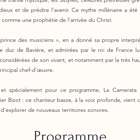
e transe mystique, les Sibylles, célèbres prêtresses gr
dieux et de prédire l'avenir. Ce mythe millénaire a été
e comme une prophétie de l'arrivée du Christ.
 prince des musiciens », en a donné sa propre interp
le duc de Bavière, et admirées par le roi de France l
considérées de son vivant, et notamment par la très hau
incipal chef-d'œuvre.
s et spécialement pour ce programme, La Camerata 
r Bizot : ce chanteur basse, à la voix profonde, vient co
d’explorer de nouveaux territoires sonores.
Programme