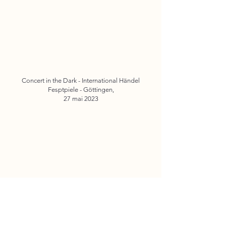
Concert in the Dark - International Händel
Fesptpiele - Göttingen,
27 mai 2023
Hymne à Apollon, Athenaeus