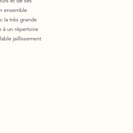
eurs et de ses
un ensemble
c la très grande
e à un répertoire
able jaillissement