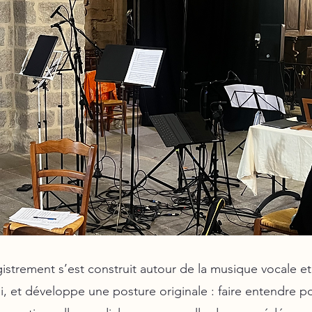
istrement s’est construit autour de la musique vocale e
, et développe une posture originale : faire entendre po